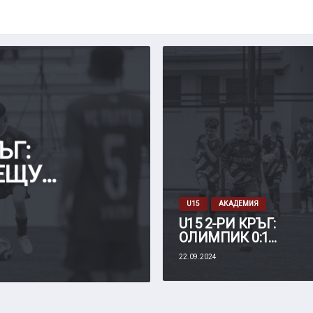
ЪГ:
ЕЩУ
РЕ
U15
АКАДЕМИЯ
U15 2-РИ КРЪГ:
ОЛИМПИК 0:1
ФРАТРИЯ
22.09.2024