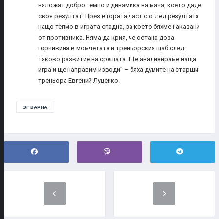
наложат добро темпо и динамика на мача, което даде
своя резултат. През втората част с оглед резултата
нащо тепмо в играта спадна, за което бяхме наказани
от противника. Няма да крия, че остана доза
горчивина в момчетата и треньорския щаб след
таково развитие на срещата. Ще анализираме наща
игра и ще направим изводи” – бяха думите на старши
треньора Евгений Луценко.
ЗГ ВАРНА