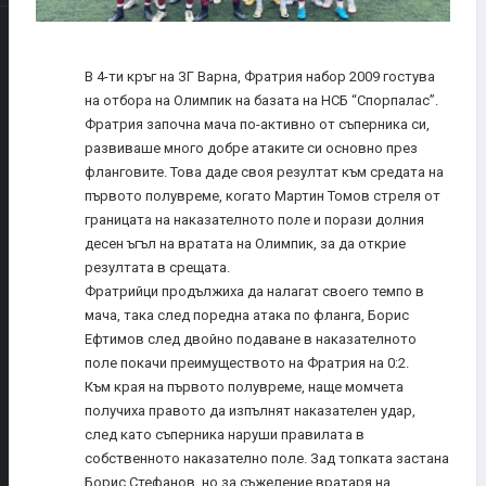
В 4-ти кръг на ЗГ Варна, Фратрия набор 2009 гостува
на отбора на Олимпик на базата на НСБ “Спорпалас”.
Фратрия започна мача по-активно от съперника си,
развиваше много добре атаките си основно през
фланговите. Това даде своя резултат към средата на
първото полувреме, когато Мартин Томов стреля от
границата на наказателното поле и порази долния
десен ъгъл на вратата на Олимпик, за да открие
резултата в срещата.
Фратрийци продължиха да налагат своего темпо в
мача, така след поредна атака по фланга, Борис
Ефтимов след двойно подаване в наказателното
поле покачи преимуществото на Фратрия на 0:2.
Към края на първото полувреме, наще момчета
получиха правото да изпълнят наказателен удар,
след като съперника наруши правилата в
собственното наказателно поле. Зад топката застана
Борис Стефанов, но за съжеление вратаря на