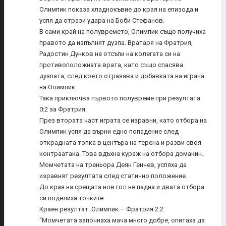
Олимпик показа хладнокъвие до края на епизода и
успя да отрази удара на Боби Стефанов.
В сами край на полувремето, Олимпик също получиха
правото да изпълнят дузпа. Вратаря на Фратрия,
Радостин Дунков не отсъпи на колегата си на
противоположната врата, като също спасява
дузпата, след което отразява и добавката на играча
на Олимпик.
Така приключва първото полувреме при резултата
0:2 за Фратрия.
През втората част играта се изравни, като отбора на
Олимпик успя да върни едно попадение след
открадната топка в центъра на терена и разви своя
контраатака. Това вдъхна кураж на отбора домакин.
Момчетата на треньора Деян Генчев, успяха да
изравнят резултата след статично положение.
До края на срещата нов гол не падна и двата отбора
си поделиха точките.
Краен резултат: Олимпик – Фратрия 2:2
“Момчетата започнаха мача много добре, опитаха да