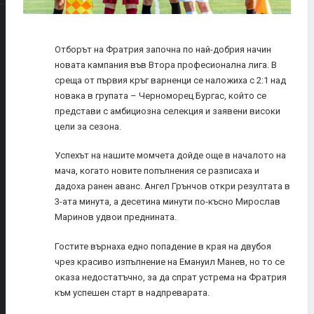
Отборът на Фратрия започна по най-добрия начин
новата кампания във Втора професионална лига. В
среща от първия кръг варненци се наложиха с 2:1 над
новака в групата – Черноморец Бургас, който се
представи с амбициозна селекция и заявени високи
цели за сезона.
Успехът на нашите момчета дойде още в началото на
мача, когато новите попълнения се разписаха и
дадоха ранен аванс. Ангел Грънчов откри резултата в
3-ата минута, а десетина минути по-късно Мирослав
Маринов удвои преднината.
Гостите върнаха едно попадение в края на двубоя
чрез красиво изпълнение на Емануил Манев, но то се
оказа недостатъчно, за да спрат устрема на Фратрия
към успешен старт в надпреварата.