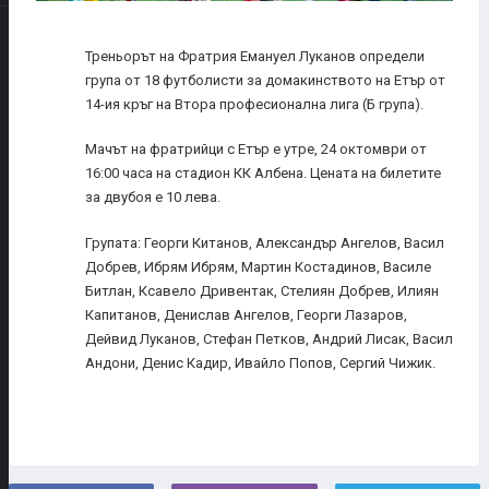
Треньорът на Фратрия Емануел Луканов определи
група от 18 футболисти за домакинството на Етър от
14-ия кръг на Втора професионална лига (Б група).
Мачът на фратрийци с Етър е утре, 24 октомври от
16:00 часа на стадион КК Албена. Цената на билетите
за двубоя е 10 лева.
Групата: Георги Китанов, Александър Ангелов, Васил
Добрев, Ибрям Ибрям, Мартин Костадинов, Василе
Битлан, Ксавело Дривентак, Стелиян Добрев, Илиян
Капитанов, Денислав Ангелов, Георги Лазаров,
Дейвид Луканов, Стефан Петков, Андрий Лисак, Васил
Андони, Денис Кадир, Ивайло Попов, Сергий Чижик.