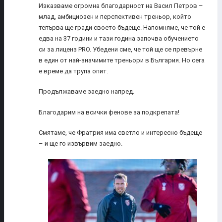
Изказваме огромна благодарност на Васил Петров –
млад, амбициозен и перспективен треньор, който
тепърва ще гради своето бъдеще. Напомняме, че той е
едва на 37 години и тази година започва обучението
си за лиценз PRO. Убедени сме, че той ще се превърне
в един от най-значимите треньори в България. Но сега
е време да трупа опит.
Продължаваме заедно напред.
Благодарим на всички фенове за подкрепата!
Смятаме, че Фратрия има светло и интересно бъдеще
– и ще го извървим заедно.