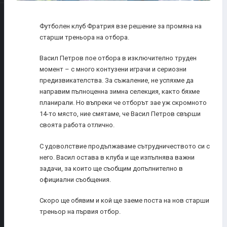
Футболен клуб Фратрия взе решение за промяна на
старши треньора на отбора.
Васил Петров пое отбора в изключително труден
момент – с много контузени играчи и сериозни
предизвикателства. За съжаление, не успяхме да
направим пълноценна зимна селекция, както бяхме
планирали. Но въпреки че отборът зае уж скромното
14-то място, ние смятаме, че Васил Петров свърши
своята работа отлично.
С удоволствие продължаваме сътрудничеството си с
него. Васил остава в клуба и ще изпълнява важни
задачи, за които ще съобщим допълнително в
официални съобщения.
Скоро ще обявим и кой ще заеме поста на нов старши
треньор на първия отбор.