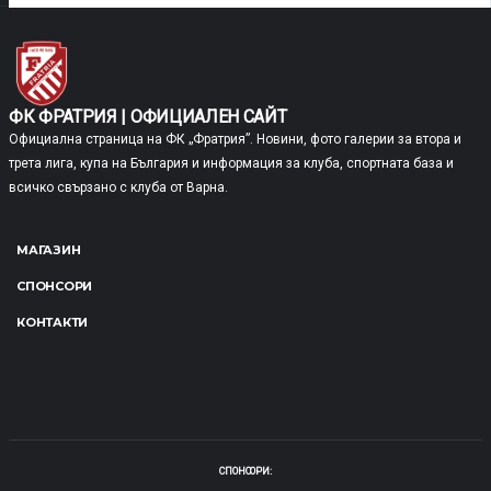
БЕНКОВСКИ ИСПЕРИХ
ФРАТРИЯ II
СТАДИОН "ГРАДСКИ"
ФК ФРАТРИЯ | ОФИЦИАЛЕН САЙТ
Официална страница на ФК „Фратрия”. Новини, фото галерии за втора и
3
-
4
трета лига, купа на България и информация за клуба, спортната база и
ФИНАЛЕН РЕЗУЛТАТ
всичко свързано с клуба от Варна.
МАГАЗИН
КРАТКО ИЗЛОЖЕНИЕ
СПОНСОРИ
КОНТАКТИ
СТАРО ОРЯХОВО, ГРАДСКИ СТАДИОН
ТРЕТА ЛИГА СЕВЕРОИЗТОЧНА
25.05.2025
17:00
ГРУПА 2024/2025
СПОНСОРИ: