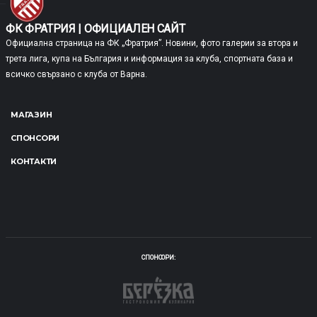
ФК ФРАТРИЯ | ОФИЦИАЛЕН САЙТ
Официална страница на ФК „Фратрия”. Новини, фото галерии за втора и
трета лига, купа на България и информация за клуба, спортната база и
всичко свързано с клуба от Варна.
МАГАЗИН
СПОНСОРИ
КОНТАКТИ
КРАТКО ИЗЛОЖЕНИЕ
СВОГЕ, СТАДИОН "СПОРТИСТ"
ВТОРА ЛИГА 2024/2025
27.07.2024
18:30
(27.07)
СПОНСОРИ: