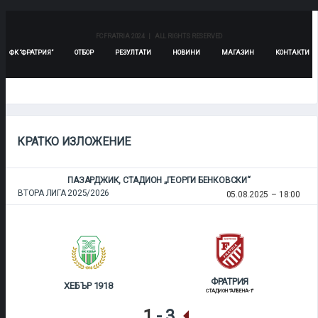
ФРАТРИЯ
МАРЕК
СТАДИОН "АЛБЕНА-1"
FC FRATRIA 2024 | ALL RIGHTS RESERVED
1
-
3
ФК “ФРАТРИЯ”
ОТБОР
РЕЗУЛТАТИ
НОВИНИ
МАГАЗИН
КОНТАКТИ
ФИНАЛЕН РЕЗУЛТАТ
КРАТКО ИЗЛОЖЕНИЕ
ПАЗАРДЖИК, СТАДИОН „ГЕОРГИ БЕНКОВСКИ“
ВТОРА ЛИГА 2025/2026
05.08.2025
18:00
ФРАТРИЯ
ХЕБЪР 1918
СТАДИОН "АЛБЕНА-1"
1
-
3