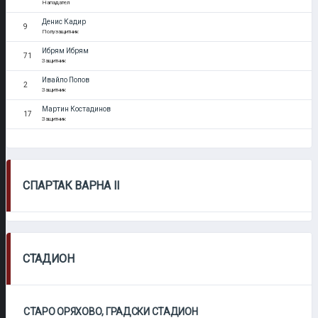
Нападател
Денис Кадир
9
Полузащитник
Ибрям Ибрям
71
Защитник
Ивайло Попов
2
Защитник
Мартин Костадинов
17
Защитник
СПАРТАК ВАРНА II
СТАДИОН
СТАРО ОРЯХОВО, ГРАДСКИ СТАДИОН