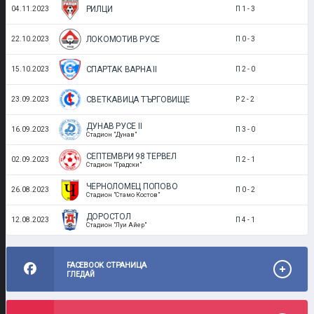
РИЛЦИ
04.11.2023
П
1
-
3
ЛОКОМОТИВ РУСЕ
22.10.2023
П
0
-
3
СПАРТАК ВАРНА II
15.10.2023
П
2
-
0
СВЕТКАВИЦА ТЪРГОВИЩЕ
23.09.2023
Р
2
-
2
ДУНАВ РУСЕ II
16.09.2023
П
3
-
0
Стадион "Дунав"
СЕПТЕМВРИ 98 ТЕРВЕЛ
02.09.2023
П
2
-
1
Стадион "Градски"
ЧЕРНОЛОМЕЦ ПОПОВО
26.08.2023
П
0
-
2
Стадион "Стамо Костов"
ДОРОСТОЛ
12.08.2023
П
4
-
1
Стадион "Луи Айер"
FACEBOOK СТРАНИЦА
ГЛЕДАЙ