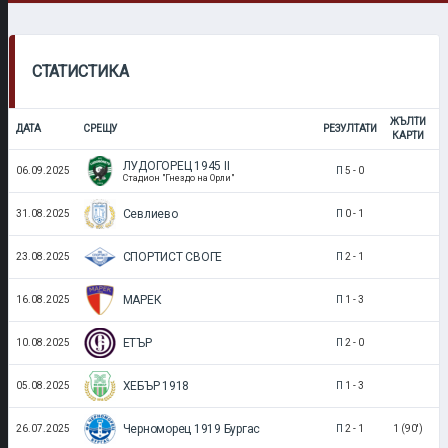
СТАТИСТИКА
ЖЪЛТИ
Ч
ДАТА
СРЕЩУ
РЕЗУЛТАТИ
КАРТИ
ЛУДОГОРЕЦ 1945 II
06.09.2025
П
5
-
0
Стадион "Гнездо на Орли"
Севлиево
31.08.2025
П
0
-
1
СПОРТИСТ СВОГЕ
23.08.2025
П
2
-
1
МАРЕК
16.08.2025
П
1
-
3
ЕТЪР
10.08.2025
П
2
-
0
ХЕБЪР 1918
05.08.2025
П
1
-
3
Черноморец 1919 Бургас
26.07.2025
П
2
-
1
1 (90')