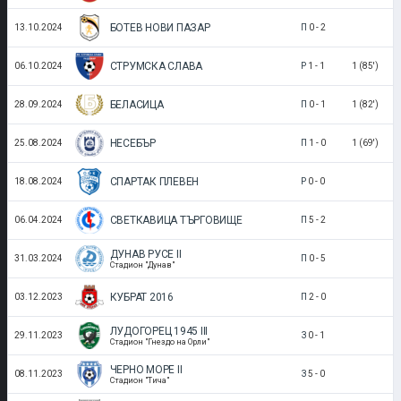
БОТЕВ НОВИ ПАЗАР
13.10.2024
П
0
-
2
СТРУМСКА СЛАВА
06.10.2024
Р
1
-
1
1 (85')
БЕЛАСИЦА
28.09.2024
П
0
-
1
1 (82')
НЕСЕБЪР
25.08.2024
П
1
-
0
1 (69')
СПАРТАК ПЛЕВЕН
18.08.2024
Р
0
-
0
СВЕТКАВИЦА ТЪРГОВИЩЕ
06.04.2024
П
5
-
2
ДУНАВ РУСЕ II
31.03.2024
П
0
-
5
Стадион "Дунав"
КУБРАТ 2016
03.12.2023
П
2
-
0
ЛУДОГОРЕЦ 1945 III
29.11.2023
З
0
-
1
Стадион "Гнездо на Орли"
ЧЕРНО МОРЕ II
08.11.2023
З
5
-
0
Стадион "Тича"