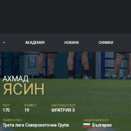
АКАДЕМИЯ
НОВИНИ
СНИМКИ
АХМАД
ЯСИН
РЪСТ
ВЪЗРАСТ
НАСТОЯЩ ОТБОР
170
19
ФРАТРИЯ II
ПЪРВЕНСТВО
НАЦИОНАЛНОСТ
Трета лига Североизточна Група
България