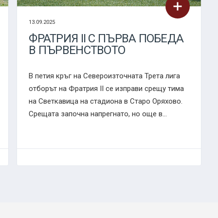
13.09.2025
ФРАТРИЯ II С ПЪРВА ПОБЕДА
В ПЪРВЕНСТВОТО
В петия кръг на Североизточната Трета лига
отборът на Фратрия II се изправи срещу тима
на Светкавица на стадиона в Старо Оряхово.
Срещата започна напрегнато, но още в...