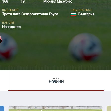
168
19
Михаил Мазурик
ПЪРВЕНСТВО
НАЦИОНАЛНОСТ
Трета лига Североизточна Група
България
ПОЗИЦИЯ
Нападател
ИГРАЧ
НОВИНИ