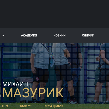
АКАДЕМИЯ
НОВИНИ
СНИМКИ
МИХАИЛ
МАЗУРИК
РЪСТ
ВЪЗРАСТ
НАСТОЯЩ ОТБОР