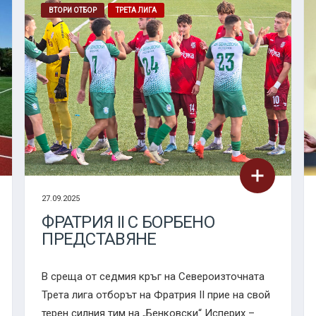
ВТОРИ ОТБОР
ТРЕТА ЛИГА
27.09.2025
ФРАТРИЯ II С БОРБЕНО
ПРЕДСТАВЯНЕ
В среща от седмия кръг на Североизточната
Трета лига отборът на Фратрия II прие на свой
терен силния тим на „Бенковски“ Исперих –