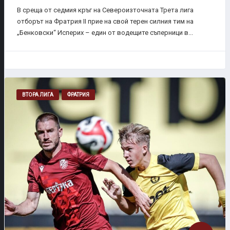
В среща от седмия кръг на Североизточната Трета лига
отборът на Фратрия II прие на свой терен силния тим на
„Бенковски“ Исперих – един от водещите съперници в...
ВТОРА ЛИГА
ФРАТРИЯ