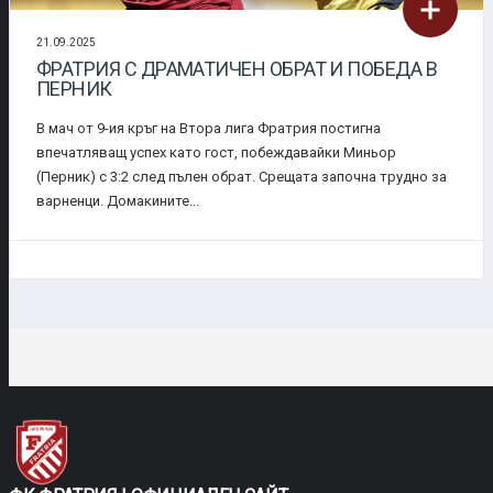
21.09.2025
ФРАТРИЯ С ДРАМАТИЧЕН ОБРАТ И ПОБЕДА В
ПЕРНИК
В мач от 9-ия кръг на Втора лига Фратрия постигна
впечатляващ успех като гост, побеждавайки Миньор
(Перник) с 3:2 след пълен обрат. Срещата започна трудно за
варненци. Домакините...