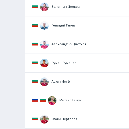
Валентин Йосков
Генадий Ганев
Александър Цветков
Румен Руменов
Архан Исуф
Михаил Гащук
Стоян Пергелов