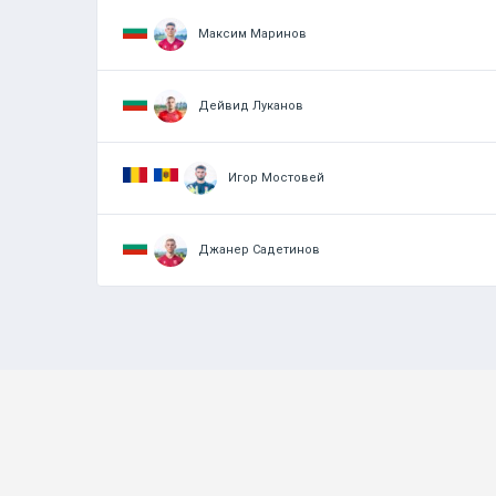
Максим Маринов
Дейвид Луканов
Игор Мостовей
Джанер Садeтинов